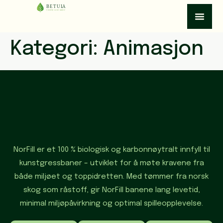
Kategori:
Animasjon
NorFill er et 100 % biologisk og karbonnøytralt innfyll til
kunstgressbaner – utviklet for å møte kravene fra
både miljøet og toppidretten. Med tømmer fra norsk
skog som råstoff, gir NorFill banene lang levetid,
minimal miljøpåvirkning og optimal spilleopplevelse.