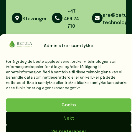
+47
are@betula
Stavanger
469 24
technology.
710
Administrer samtykke
Privacy Policy
Terms & Services
For å gi deg de beste opplevelsene, bruker vi teknologier som
Copyright © 2026. Made with love by PlayDesign
informasjonskapsler for å lagre og/eller få tilgang til
enhetsinformasjon. Ved å samtykke til disse teknologiene kan vi
behandle data som nettleseratferd eller unike ID-er på dette
nettstedet. Ikke å samtykke eller trekke tilbake samtykke kan påvirke
visse funksjoner og egenskaper negativt.
Godta
Nekt
Vis preferanser